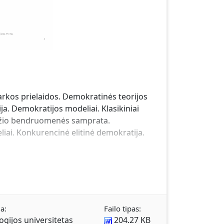
rkos prielaidos. Demokratinės teorijos
ja. Demokratijos modeliai. Klasikiniai
ldžio bendruomenės samprata.
iai. Konkurencinė elitinė demokratija.
a:
Failo tipas:
ogijos universitetas
204.27 KB