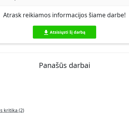
Atrask reikiamos informacijos šiame darbe!
Atsisiųsti šį darbą
Panašūs darbai
 kritika (2)