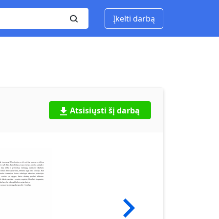
Įkelti darbą
Atsisiųsti šį darbą