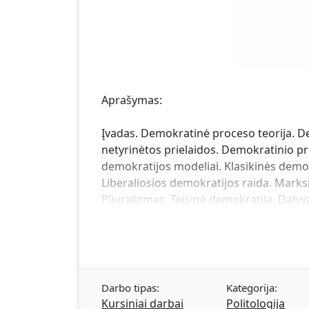
Aprašymas:
Įvadas. Demokratinė proceso teorija. D
netyrinėtos prielaidos. Demokratinio pro
demokratijos modeliai. Klasikinės demo
Liberaliosios demokratijos raida. Marks
Pliuralizmas. Teisinė demokratija. Dalyv
Darbo tipas:
Kategorija:
Kursiniai darbai
Politologija