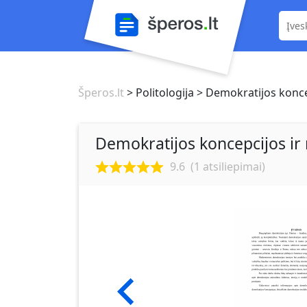
Šperos.lt
> Politologija
> Demokratijos koncep
Demokratijos koncepcijos ir
9.6
(
1
atsiliepimai)