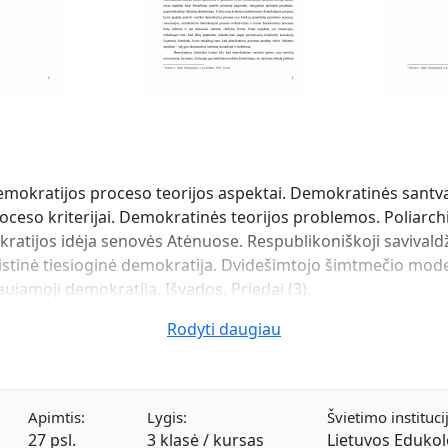
emokratijos proceso teorijos aspektai. Demokratinės santva
ceso kriterijai. Demokratinės teorijos problemos. Poliarchi
kratijos idėja senovės Atėnuose. Respublikoniškoji saviva
istinė tiesioginė demokratija. Dvidešimtojo šimtmečio model
aujamoji demokratija. Išvados. Priedai (3).
Rodyti daugiau
Apimtis:
Lygis:
Švietimo institucij
27 psl.
3 klasė / kursas
Lietuvos Edukol