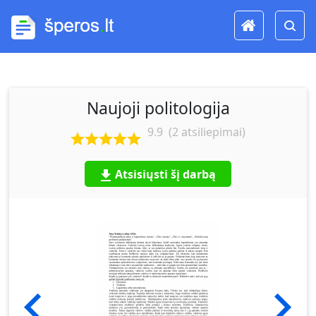
Naujoji politologija
9.9
(
2
atsiliepimai)
Atsisiųsti šį darbą