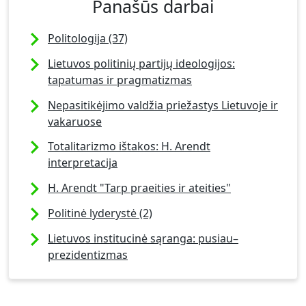
Panašūs darbai
Politologija (37)
Lietuvos politinių partijų ideologijos:
tapatumas ir pragmatizmas
Nepasitikėjimo valdžia priežastys Lietuvoje ir
vakaruose
Totalitarizmo ištakos: H. Arendt
interpretacija
H. Arendt "Tarp praeities ir ateities"
Politinė lyderystė (2)
Lietuvos institucinė sąranga: pusiau–
prezidentizmas