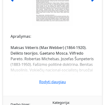
Aprašymas:
Maksas Vėberis (Max Webber) (1864-1920).
Delikto teorijos. Gaetano Mosca. Vilfredo
Pareto. Robertas Michelsas. Jozefas Šunpeteris
(1883-1950). Fašizmo politinė doktrina. Benitas
Musolinis. Vokiečių nacional-socialistų bruožai
– Adolfas Hitleris. Svarbiausi XX amžiaus
filosofai. Herbertas Markūzė (Herbert
Rodyti daugiau
Marcuse). Totalitarizmas. Hana Arent (Hannah
Arendt). F. von Hayekas (Friedrich August von
Hayek). Sisteminiai politikos tyrimai. Gabrielis
Kategorija:
Almondas (Gabriel Almond). Lyginamieji
Darbo tipas: