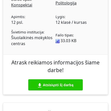
Politologija
politikos tyrimai. Kultūros koncepcija.
Konspektai
Apimtis:
Lygis:
12 psl.
12 klasė / kursas
Švietimo institucija:
Failo tipas:
Šiuolaikinės mokyklos
33.03 KB
centras
Atrask reikiamos informacijos šiame
darbe!
Atsisiųsti šį darbą