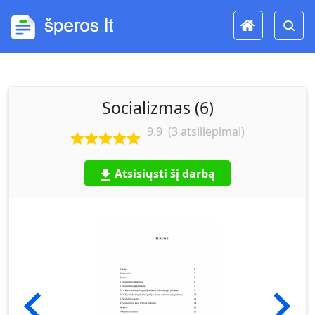
Socializmas (6)
9.9
(
3
atsiliepimai)
Atsisiųsti šį darbą