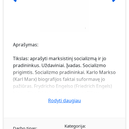
Aprašymas:
Tikslas: aprašyti marksistinį socializmą ir jo
pradininkus. Uždaviniai. Įvadas. Socializmo
prigimtis. Socializmo pradininkai. Karlo Markso
(Karl Marx) biografijos faktai suformavę jo
pažiūras. Frydricho Engelso (Friedrich Engels)
biografijos faktai suformavę jo pažiūras.
Socializmo esmė. Socializmas kaip politinė
Rodyti daugiau
doktrina. Išvados.
Kategorija:
Darbo tipas: