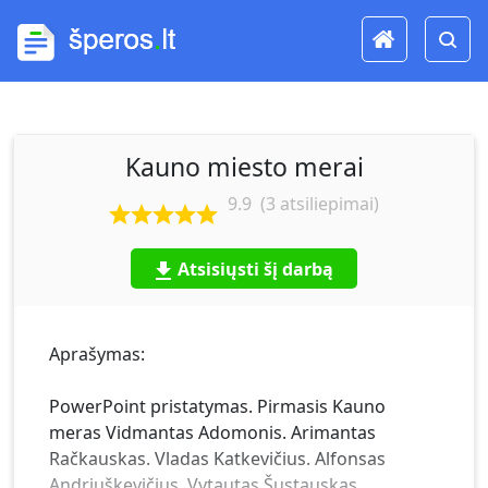
Kauno miesto merai
9.9
(
3
atsiliepimai)
Atsisiųsti šį darbą
Aprašymas:
PowerPoint pristatymas. Pirmasis Kauno
meras Vidmantas Adomonis. Arimantas
Račkauskas. Vladas Katkevičius. Alfonsas
Andriuškevičius. Vytautas Šustauskas.