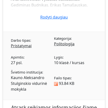
Gediminas Budnikas. Erikas Tamašauskas.
Giedrius Donatas Ašmys. Arvydas
Garbaravičius.
Rodyti daugiau
Kategorija:
Darbo tipas:
Politologija
Pristatymai
Apimtis:
Lygis:
27 psl.
10 klasė / kursas
Švietimo institucija:
Kauno Aleksandro
Failo tipas:
Stulginskio vidurinė
93.84 KB
mokykla
Atrask reikiamos informacijos šiame