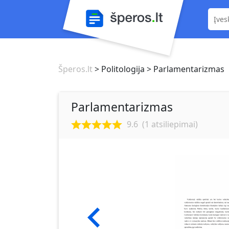
Šperos.lt
> Politologija
> Parlamentarizmas
Parlamentarizmas
9.6
(
1
atsiliepimai)