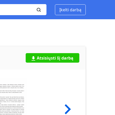
Įkelti darbą
Atsisiųsti šį darbą