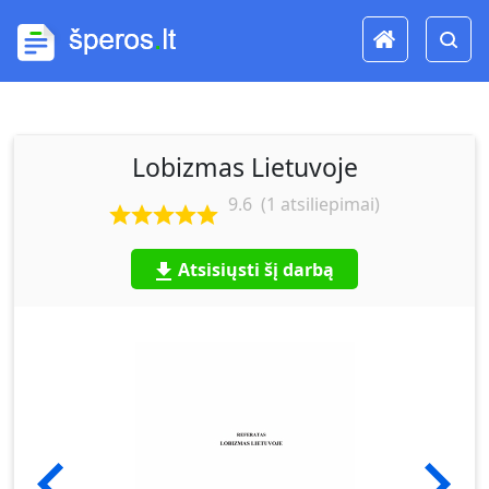
Lobizmas Lietuvoje
9.6
(
1
atsiliepimai)
Atsisiųsti šį darbą