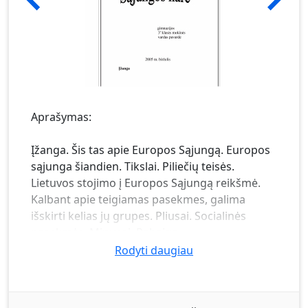
Aprašymas:
Įžanga. Šis tas apie Europos Sąjungą. Europos
sąjunga šiandien. Tikslai. Piliečių teisės.
Lietuvos stojimo į Europos Sąjungą reikšmė.
Kalbant apie teigiamas pasekmes, galima
išskirti kelias jų grupes. Pliusai. Socialinės
pasekmės. Minusai. Pabaiga.
Rodyti daugiau