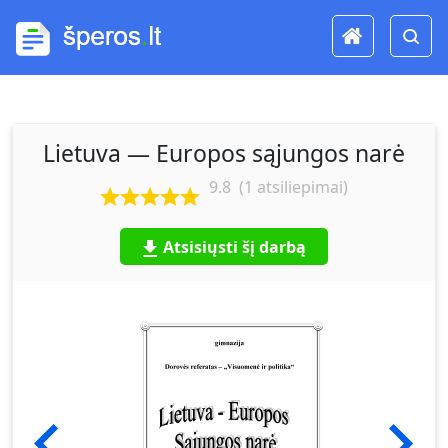
Lietuva — Europos sąjungos narė
9.8
(
1
atsiliepimai)
Atsisiųsti šį darbą