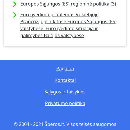
Europos Sąjungos (ES) regioninė politika (3)
Euro įvedimo problemos Vokietijoje,
Prancūzijoje ir kitose Europos Sąjungos (ES)
valstybėse. Euro įvedimo situacija ir
galimybės Baltijos valstybėse
Pagalba
Kontaktai
Sąlygos ir taisyklės
Privatumo politika
© 2004 - 2021 Šperos.lt. Visos teisės saugomos